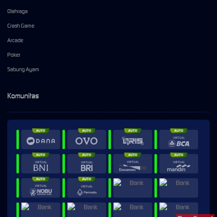
Olahraga
Crash Game
Arcade
Poker
Sabung Ayam
Komunitas