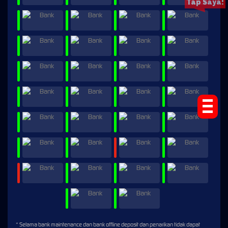
Tap Saya!
* Selama bank maintenance dan bank offline deposit dan penarikan tidak dapat