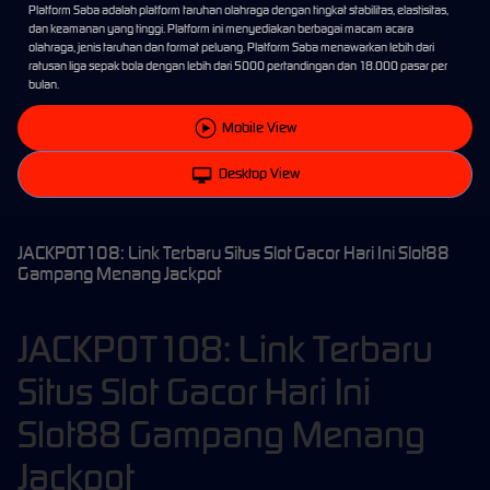
Platform Saba adalah platform taruhan olahraga dengan tingkat stabilitas, elastisitas,
dan keamanan yang tinggi. Platform ini menyediakan berbagai macam acara
olahraga, jenis taruhan dan format peluang. Platform Saba menawarkan lebih dari
ratusan liga sepak bola dengan lebih dari 5000 pertandingan dan 18.000 pasar per
bulan.
Mobile View
Desktop View
JACKPOT108: Link Terbaru Situs Slot Gacor Hari Ini Slot88
Gampang Menang Jackpot
JACKPOT108: Link Terbaru
Situs Slot Gacor Hari Ini
Slot88 Gampang Menang
Jackpot