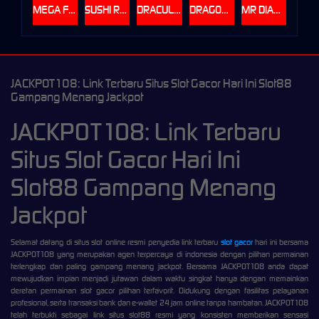
MEGA FORTUNE OX
SUSHI RUSH
DRACULA’S CASTLE BANQUET
DRAGON FORTUNE
MR DIAMOND DELUXE
JACKPOT108: Link Terbaru Situs Slot Gacor Hari Ini Slot88
Gampang Menang Jackpot
JACKPOT108: Link Terbaru
Situs Slot Gacor Hari Ini
Slot88 Gampang Menang
Jackpot
Selamat datang di situs slot online resmi penyedia link terbaru
slot gacor
hari ini bersama
JACKPOT108 yang merupakan agen terpercaya di indonesia dengan pilihan permainan
terlengkap dan paling gampang menang jackpot. Bersama JACKPOT108 anda dapat
mewujudkan impian menjadi jutawan dalam waktu singkat hanya dengan memainkan
deretan permainan slot gacor pilihan terfavorit. Didukung dengan fasilitas pelayanan
profesional, serta transaksi bank dan e-wallet 24 jam online tanpa hambatan. JACKPOT108
telah terbukti sebagai link situs slot88 resmi yang konsisten memberikan sensasi