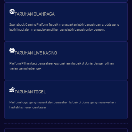
TARUHAN OLAHRAGA
Sportsbook Gaming Platform Terbaik menawarkan lebih banyak game, odds yang
lebih tinggi, dan menyediakan pilihan yang lebih banyak untuk pemain.
TARUHAN LIVE KASINO
Platform Pilihan bagi perusahaan-perusahaan terbaik di dunia, dengan pilihan
variasi game terbanyak
TARUHAN TOGEL
Platform togel yang menarik dari perusahan terbaik di dunia yang menawarkan
hadiah kemenangan besar