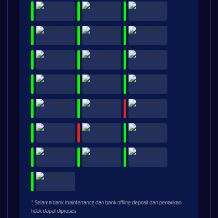
* Selama bank maintenance dan bank offline deposit dan penarikan
tidak dapat diproses