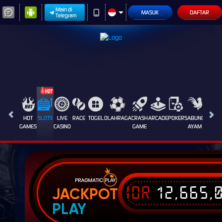
Main di
MASUK
DAFTAR
Telegram
HOT
SLOTS
LIVE
RACE
TOGEL
OLAHRAGA
CRASH
ARCADE
POKER
SABUNG
PROMO
GAMES
CASINO
GAME
AYAM
IDR
12,665,
JACKPOT
PLAY