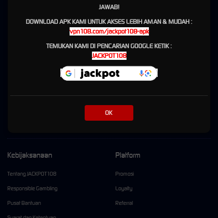
JAWAB!
Untuk menghadirkan pengalaman bermain tingkat tinggi, kami juga bekerja sama secara
DOWNLOAD APK KAMI UNTUK AKSES LEBIH AMAN & MUDAH :
resmi dengan provider ternama slot88 guna menyajikan permainan
slot gampang menang
vpn108.com/jackpot108-apk
dengan persentase winrate mencapai 99.8%. Jadi jangan ragu lagi, segera bergabung
bersama JACKPOT108 dan raih kesempatan memenangkan hadiah jackpot bernilai
TEMUKAN KAMI DI PENCARIAN GOOGLE KETIK :
ratusan juta hingga miliaran rupiah setiap hari. Kami selalu berkomitmen memberikan
JACKPOT108
deretan keuntungan melimpah melalui berbagai tawaran promo bonus terbaik, seperti
bonus deposit harian, bonus cashback mingguan, bonus komisi rollingan, hingga bonus
loyalty point yang sangat menguntungkan bagi para pemain. Situs slot JACKPOT108 dapat
anda akses dengan sangat mudah dan praktis kapan saja cukup dengan mengetik kata
kunci
JACKPOT108
di pencarian Google lewat perangkat smartphone, tablet, maupun
komputer anda.
OK
Kebijaksanaan
Platform
Tentang JACKPOT108
Promosi
Responsible Gambling
Loyalty
Pusat Bantuan
Referral
Syarat dan Ketentuan