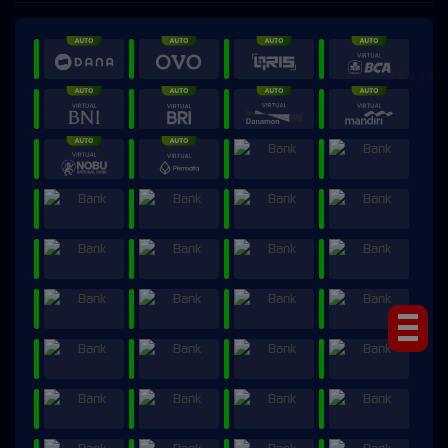
Tap Saya!