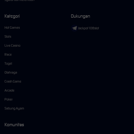
Kategori
Dukungan
Hot Games
Jackpot108slot
Slots
Live Casino
Race
Togel
Olahraga
Crash Game
Arcade
Poker
Sabung Ayam
Komunitas