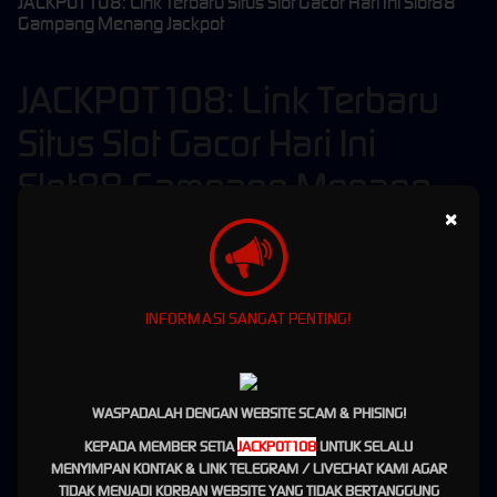
JACKPOT108: Link Terbaru Situs Slot Gacor Hari Ini Slot88
Gampang Menang Jackpot
JACKPOT108: Link Terbaru
Situs Slot Gacor Hari Ini
Slot88 Gampang Menang
×
Jackpot
Selamat datang di situs slot online resmi penyedia link terbaru
slot gacor
hari ini bersama
JACKPOT108 yang merupakan agen terpercaya di indonesia dengan pilihan permainan
INFORMASI SANGAT PENTING!
terlengkap dan paling gampang menang jackpot. Bersama JACKPOT108 anda dapat
mewujudkan impian menjadi jutawan dalam waktu singkat hanya dengan memainkan
deretan permainan slot gacor pilihan terfavorit. Didukung dengan fasilitas pelayanan
profesional, serta transaksi bank dan e-wallet 24 jam online tanpa hambatan. JACKPOT108
telah terbukti sebagai link situs slot88 resmi yang konsisten memberikan sensasi
WASPADALAH DENGAN WEBSITE SCAM & PHISING!
kemenangan jackpot maxwin hingga ke tingkat maksimal, lengkap dengan ketersediaan
KEPADA MEMBER SETIA
JACKPOT108
UNTUK SELALU
fitur VIP paling mutakhir untuk memanjakan seluruh member setianya, serta telah
MENYIMPAN KONTAK & LINK TELEGRAM / LIVECHAT KAMI AGAR
mengantongi lisensi resmi dari PAGCOR sebagai rekomendasi situs
slot
online terupdate
TIDAK MENJADI KORBAN WEBSITE YANG TIDAK BERTANGGUNG
dan paling canggih saat ini.