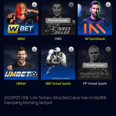
i
i
i
WBet
CMD
IM Sportsbook
i
i
i
UMbet
SBO Virtual Sports
PP Virtual Sports
JACKPOT108: Link Terbaru Situs Slot Gacor Hari Ini Slot88
Gampang Menang Jackpot