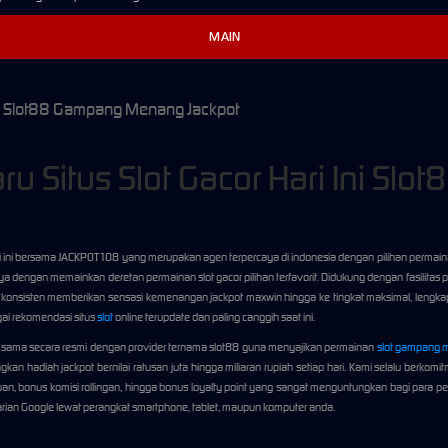
MAIN
Ini Slot88 Gampang Menang Jackpot
ru Situs Slot Gacor Hari Ini S
i ini bersama JACKPOT108 yang merupakan agen terpercaya di indonesia dengan pilihan perma
engan memainkan deretan permainan slot gacor pilihan terfavorit. Didukung dengan fasilitas pel
ng konsisten memberikan sensasi kemenangan jackpot maxwin hingga ke tingkat maksimal, lengkap
gai rekomendasi situs
slot
online terupdate dan paling canggih saat ini.
ja sama secara resmi dengan provider ternama slot88 guna menyajikan permainan
slot gampang
adiah jackpot bernilai ratusan juta hingga miliaran rupiah setiap hari. Kami selalu berko
guan, bonus komisi rollingan, hingga bonus loyalty point yang sangat menguntungkan bagi para
rian Google lewat perangkat smartphone, tablet, maupun komputer anda.