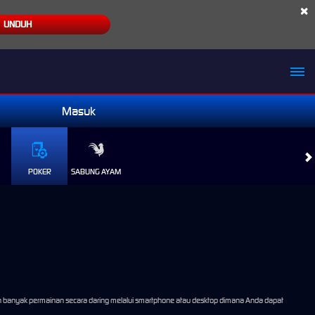
×
UNDUH
Masuk
POKER
SABUNG AYAM
banyak permainan secara daring melalui smartphone atau desktop dimana Anda dapat