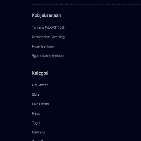
Kebijaksanaan
Tentang JACKPOT108
Responsible Gambling
Pusat Bantuan
Syarat dan Ketentuan
Kategori
Hot Games
Slots
Live Casino
Race
Togel
Olahraga