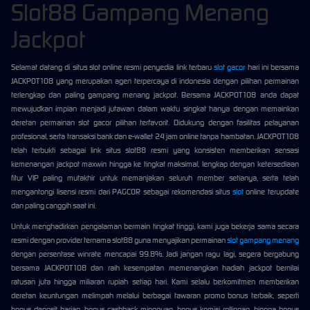
Slot88 Gampang Menang
Jackpot
Selamat datang di situs slot online resmi penyedia link terbaru
slot gacor
hari ini bersama
JACKPOT108 yang merupakan agen terpercaya di indonesia dengan pilihan permainan
terlengkap dan paling gampang menang jackpot. Bersama JACKPOT108 anda dapat
mewujudkan impian menjadi jutawan dalam waktu singkat hanya dengan memainkan
deretan permainan slot gacor pilihan terfavorit. Didukung dengan fasilitas pelayanan
profesional, serta transaksi bank dan e-wallet 24 jam online tanpa hambatan. JACKPOT108
telah terbukti sebagai link situs slot88 resmi yang konsisten memberikan sensasi
kemenangan jackpot maxwin hingga ke tingkat maksimal, lengkap dengan ketersediaan
fitur VIP paling mutakhir untuk memanjakan seluruh member setianya, serta telah
mengantongi lisensi resmi dari PAGCOR sebagai rekomendasi situs
slot
online terupdate
dan paling canggih saat ini.
Untuk menghadirkan pengalaman bermain tingkat tinggi, kami juga bekerja sama secara
resmi dengan provider ternama slot88 guna menyajikan permainan
slot gampang menang
dengan persentase winrate mencapai 99.8%. Jadi jangan ragu lagi, segera bergabung
bersama JACKPOT108 dan raih kesempatan memenangkan hadiah jackpot bernilai
ratusan juta hingga miliaran rupiah setiap hari. Kami selalu berkomitmen memberikan
deretan keuntungan melimpah melalui berbagai tawaran promo bonus terbaik, seperti
bonus deposit harian, bonus cashback mingguan, bonus komisi rollingan, hingga bonus