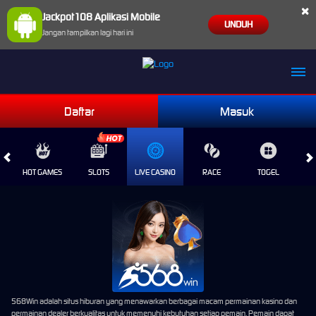
×
Jackpot108 Aplikasi Mobile
UNDUH
Jangan tampilkan lagi hari ini
Daftar
Masuk
HOT GAMES
SLOTS
LIVE CASINO
RACE
TOGEL
OL
568Win adalah situs hiburan yang menawarkan berbagai macam permainan kasino dan
permainan dealer berkualitas untuk memenuhi kebutuhan setiap pemain. Pemain dapat