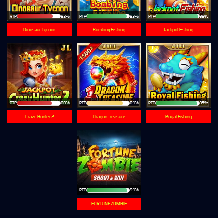
RTP
82%
RTP
93%
RTP
98%
Dinosaur Tycoon
Bombing Fishing
Jackpot Fishing
RTP
80%
RTP
84%
RTP
95%
Crazy Hunter 2
Dragon Treasure
Royal Fishing
RTP
94%
FORTUNE ZOMBIE