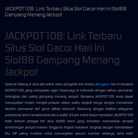
JACKPOT108: Link Terbaru Situs Slot Gacor Hari Ini Slot88
Gampang Menang Jackpot
JACKPOT108: Link Terbaru
Situs Slot Gacor Hari Ini
Slot88 Gampang Menang
Jackpot
Selamat datang di situs slot online resmi penyedia link terbaru
slot gacor
hari ini bersama
JACKPOT108 yang merupakan agen terpercaya di indonesia dengan pilihan permainan
terlengkap dan paling gampang menang jackpot. Bersama JACKPOT108 anda dapat
mewujudkan impian menjadi jutawan dalam waktu singkat hanya dengan memainkan
deretan permainan slot gacor pilihan terfavorit. Didukung dengan fasilitas pelayanan
profesional, serta transaksi bank dan e-wallet 24 jam online tanpa hambatan. JACKPOT108
telah terbukti sebagai link situs slot88 resmi yang konsisten memberikan sensasi
kemenangan jackpot maxwin hingga ke tingkat maksimal, lengkap dengan ketersediaan
fitur VIP paling mutakhir untuk memanjakan seluruh member setianya, serta telah