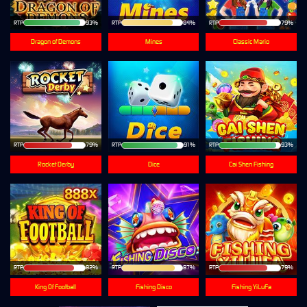
RTP
93%
RTP
84%
RTP
79%
Dragon of Demons
Mines
Classic Mario
RTP
79%
RTP
91%
RTP
93%
Rocket Derby
Dice
Cai Shen Fishing
RTP
82%
RTP
87%
RTP
79%
King Of Football
Fishing Disco
Fishing YiLuFa