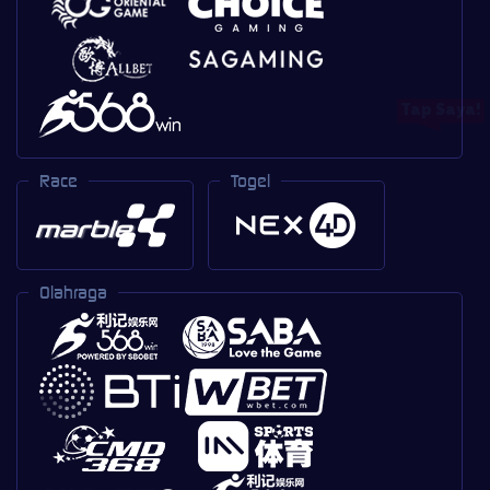
Tap Saya!
Race
Togel
Olahraga