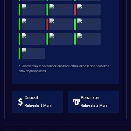
* Selama bank maintenance dan bank offline deposit dan penarikan
tidak dapat diproses
Deposit
Penarikan
Rata-rata 1 Menit
Rata-rata 3 Menit