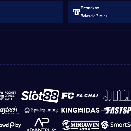
Penarikan
Rata-rata 3 Menit