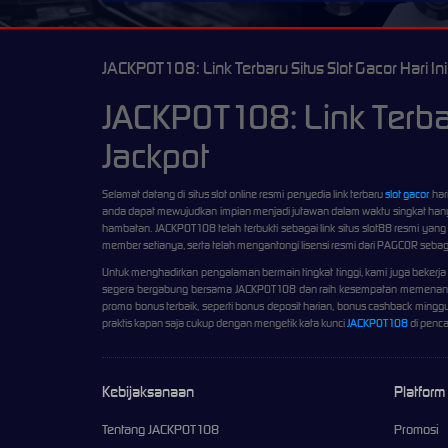
JACKPOT108: Link Terbaru Situs Slot Gacor Hari 
JACKPOT108: Link Terba
Jackpot
Selamat datang di situs slot online resmi penyedia link terbaru
slot gacor
har
anda dapat mewujudkan impian menjadi jutawan dalam waktu singkat hanya d
hambatan. JACKPOT108 telah terbukti sebagai link situs slot88 resmi yan
member setianya, serta telah mengantongi lisensi resmi dari PAGCOR sebag
Untuk menghadirkan pengalaman bermain tingkat tinggi, kami juga beker
segera bergabung bersama JACKPOT108 dan raih kesempatan memenangkan h
promo bonus terbaik, seperti bonus deposit harian, bonus cashback ming
praktis kapan saja cukup dengan mengetik kata kunci
JACKPOT108
di penca
Kebijaksanaan
Platform
Tentang JACKPOT108
Promosi