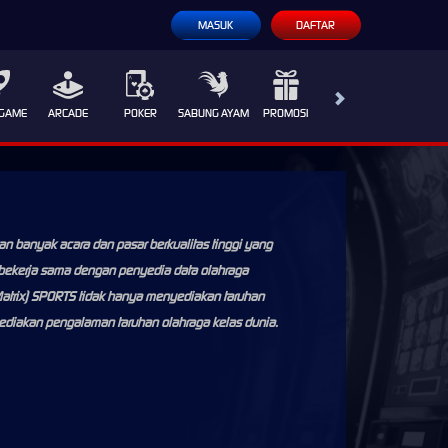
MASUK
DAFTAR
 GAME
ARCADE
POKER
SABUNG AYAM
PROMOSI
banyak acara dan pasar berkualitas tinggi yang
 bekerja sama dengan penyedia data olahraga
Matrix) SPORTS tidak hanya menyediakan taruhan
nyediakan pengalaman taruhan olahraga kelas dunia.