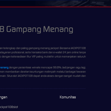
lot88 Gampang Menang
inan terlengkap dan paling gampang menang jackpot. Bersama JACKPOT108
ayanan profesional, serta transaksi bank dan e-wallet 24 jam online tanpa
p dengan ketersediaan fitur VIP paling mutakhir untuk memanjakan seluruh
 menang
dengan persentase winrate mencapai 99.8%. Jadi jangan ragu lagi,
mitmen memberikan deretan keuntungan melimpah melalui berbagai tawaran
 pemain. Situs slot JACKPOT108 dapat anda akses dengan sangat mudah dan
ngan
Komunitas
ackpot108slot