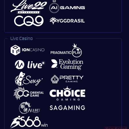
Live Casino