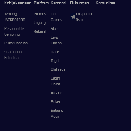
Kebijaksanaan
Platform
Kategori
Dukungan
Komunitas
Tentang
Promosi
Hot
Jackpot10
JACKPOT108
Games
8slot
Loyalty
Responsible
Slots
Referral
Gambling
Live
Pusat Bantuan
Casino
Syarat dan
Race
Ketentuan
Togel
Olahraga
Crash
Game
Arcade
Poker
Sabung
Ayam