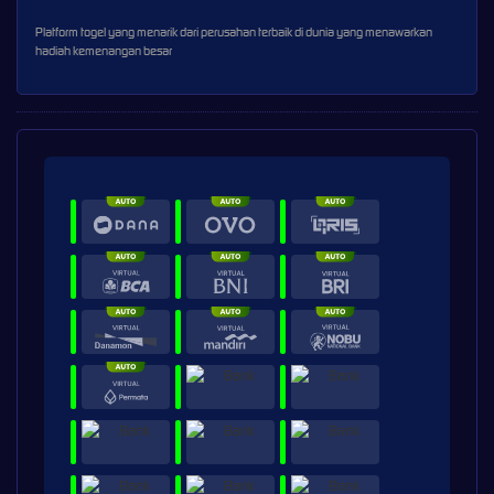
Platform togel yang menarik dari perusahan terbaik di dunia yang menawarkan
hadiah kemenangan besar