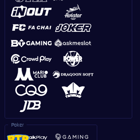
Poker