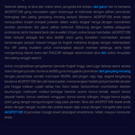
Selamat datang di situs slot online resmi penyedia link terbaru
slot gacor
hari ini bersama
JACKPOT108 yang merupakan agen terpercaya di indonesia dengan pilihan permainan
terlengkap dan paling gampang menang jackpot. Bersama JACKPOT108 anda dapat
mewujudkan impian menjadi jutawan dalam waktu singkat hanya dengan memainkan
deretan permainan slot gacor pilihan terfavorit. Didukung dengan fasilitas pelayanan
profesional, serta transaksi bank dan e-wallet 24 jam online tanpa hambatan. JACKPOT108
telah terbukti sebagai link situs slot88 resmi yang konsisten memberikan sensasi
kemenangan jackpot maxwin hingga ke tingkat maksimal, lengkap dengan ketersediaan
fitur VIP paling mutakhir untuk memanjakan seluruh member setianya, serta telah
mengantongi lisensi resmi dari PAGCOR sebagai rekomendasi situs
slot
online terupdate
dan paling canggih saat ini.
Untuk menghadirkan pengalaman bermain tingkat tinggi, kami juga bekerja sama secara
resmi dengan provider ternama slot88 guna menyajikan permainan
slot gampang menang
dengan persentase winrate mencapai 99.8%. Jadi jangan ragu lagi, segera bergabung
bersama JACKPOT108 dan raih kesempatan memenangkan hadiah jackpot bernilai ratusan
juta hingga miliaran rupiah setiap hari. Kami selalu berkomitmen memberikan deretan
keuntungan melimpah melalui berbagai tawaran promo bonus terbaik, seperti bonus
deposit harian, bonus cashback mingguan, bonus komisi rollingan, hingga bonus loyalty
point yang sangat menguntungkan bagi para pemain. Situs slot JACKPOT108 dapat anda
akses dengan sangat mudah dan praktis kapan saja cukup dengan mengetik kata kunci
JACKPOT108
di pencarian Google lewat perangkat smartphone, tablet, maupun komputer
anda.