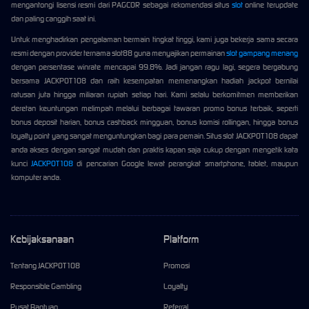
mengantongi lisensi resmi dari PAGCOR sebagai rekomendasi situs
slot
online terupdate
dan paling canggih saat ini.
Untuk menghadirkan pengalaman bermain tingkat tinggi, kami juga bekerja sama secara
resmi dengan provider ternama slot88 guna menyajikan permainan
slot gampang menang
dengan persentase winrate mencapai 99.8%. Jadi jangan ragu lagi, segera bergabung
bersama JACKPOT108 dan raih kesempatan memenangkan hadiah jackpot bernilai
ratusan juta hingga miliaran rupiah setiap hari. Kami selalu berkomitmen memberikan
deretan keuntungan melimpah melalui berbagai tawaran promo bonus terbaik, seperti
bonus deposit harian, bonus cashback mingguan, bonus komisi rollingan, hingga bonus
loyalty point yang sangat menguntungkan bagi para pemain. Situs slot JACKPOT108 dapat
anda akses dengan sangat mudah dan praktis kapan saja cukup dengan mengetik kata
kunci
JACKPOT108
di pencarian Google lewat perangkat smartphone, tablet, maupun
komputer anda.
Kebijaksanaan
Platform
Tentang JACKPOT108
Promosi
Responsible Gambling
Loyalty
Pusat Bantuan
Referral