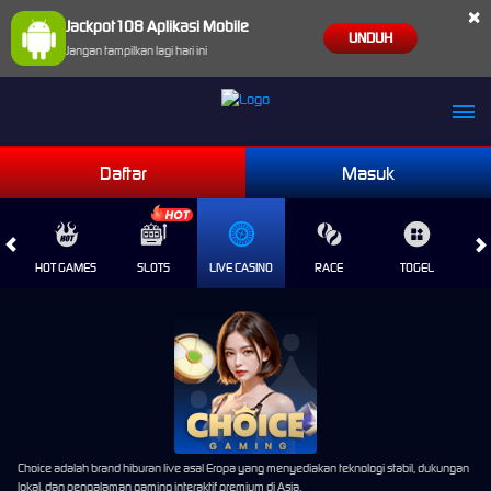
×
Jackpot108 Aplikasi Mobile
UNDUH
Jangan tampilkan lagi hari ini
Daftar
Masuk
HOT GAMES
SLOTS
LIVE CASINO
RACE
TOGEL
OL
Choice adalah brand hiburan live asal Eropa yang menyediakan teknologi stabil, dukungan
lokal, dan pengalaman gaming interaktif premium di Asia.