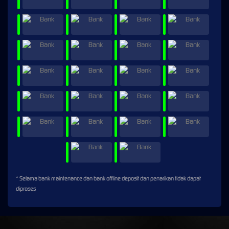
* Selama bank maintenance dan bank offline deposit dan penarikan tidak dapat
diproses