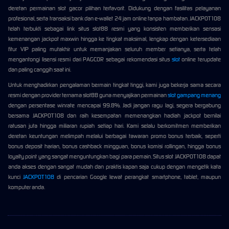
deretan permainan slot gacor pilihan terfavorit. Didukung dengan fasilitas pelayanan
profesional, serta transaksi bank dan e-wallet 24 jam online tanpa hambatan. JACKPOT108
telah terbukti sebagai link situs slot88 resmi yang konsisten memberikan sensasi
kemenangan jackpot maxwin hingga ke tingkat maksimal, lengkap dengan ketersediaan
fitur VIP paling mutakhir untuk memanjakan seluruh member setianya, serta telah
mengantongi lisensi resmi dari PAGCOR sebagai rekomendasi situs
slot
online terupdate
dan paling canggih saat ini.
Untuk menghadirkan pengalaman bermain tingkat tinggi, kami juga bekerja sama secara
resmi dengan provider ternama slot88 guna menyajikan permainan
slot gampang menang
dengan persentase winrate mencapai 99.8%. Jadi jangan ragu lagi, segera bergabung
bersama JACKPOT108 dan raih kesempatan memenangkan hadiah jackpot bernilai
ratusan juta hingga miliaran rupiah setiap hari. Kami selalu berkomitmen memberikan
deretan keuntungan melimpah melalui berbagai tawaran promo bonus terbaik, seperti
bonus deposit harian, bonus cashback mingguan, bonus komisi rollingan, hingga bonus
loyalty point yang sangat menguntungkan bagi para pemain. Situs slot JACKPOT108 dapat
anda akses dengan sangat mudah dan praktis kapan saja cukup dengan mengetik kata
kunci
JACKPOT108
di pencarian Google lewat perangkat smartphone, tablet, maupun
komputer anda.