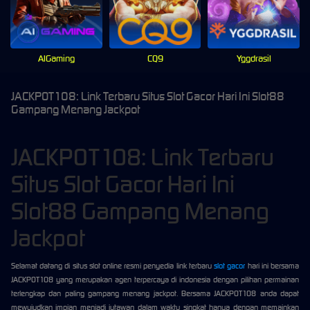
AIGaming
CQ9
Yggdrasil
JACKPOT108: Link Terbaru Situs Slot Gacor Hari Ini Slot88
Gampang Menang Jackpot
JACKPOT108: Link Terbaru
Situs Slot Gacor Hari Ini
Slot88 Gampang Menang
Jackpot
Selamat datang di situs slot online resmi penyedia link terbaru
slot gacor
hari ini bersama
JACKPOT108 yang merupakan agen terpercaya di indonesia dengan pilihan permainan
terlengkap dan paling gampang menang jackpot. Bersama JACKPOT108 anda dapat
mewujudkan impian menjadi jutawan dalam waktu singkat hanya dengan memainkan