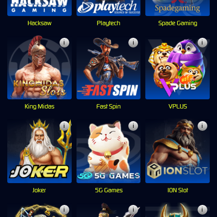
Hacksaw
Playtech
Spade Gaming
i
i
i
King Midas
Fast Spin
VPLUS
i
i
i
Joker
5G Games
ION Slot
i
i
i